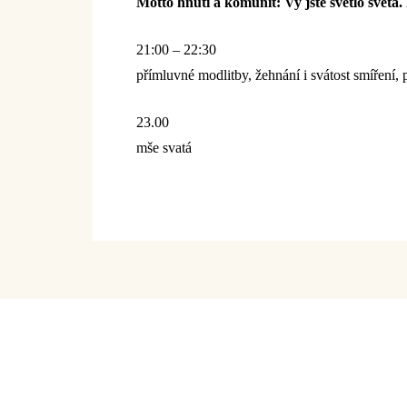
Motto hnutí a komunit: Vy jste světlo světa
21:00 – 22:30
přímluvné modlitby, žehnání i svátost smíření, 
23.00
mše svatá