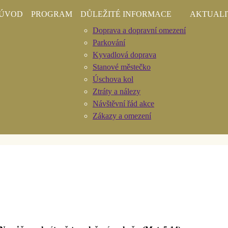
ÚVOD
PROGRAM
DŮLEŽITÉ INFORMACE
AKTUALI
Doprava a dopravní omezení
Parkování
Kyvadlová doprava
Stanové městečko
Úschova kol
ogram hnutí a komu
Ztráty a nálezy
Návštěvní řád akce
Zákazy a omezení