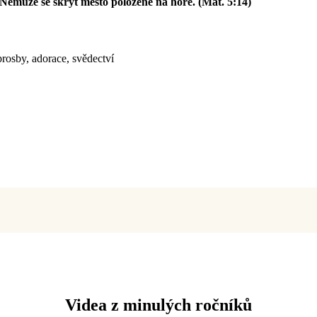
. Nemůže se skrýt město položené na hoře. (Mat. 5:14)
prosby, adorace, svědectví
Videa z minulých ročníků