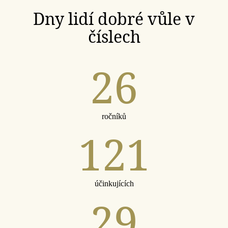
Dny lidí dobré vůle v
číslech
26
ročníků
121
účinkujících
29