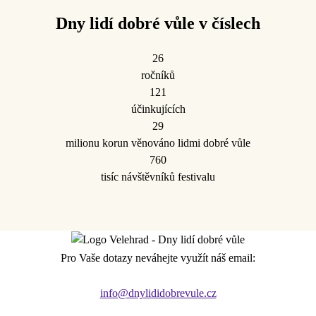
Dny lidí dobré vůle v číslech
26
ročníků
121
účinkujících
29
milionu korun věnováno lidmi dobré vůle
760
tisíc návštěvníků festivalu
Pro Vaše dotazy neváhejte využít náš email:
info@dnylididobrevule.cz