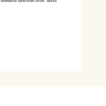
dramatické zpracování života “tatíčka