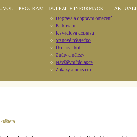
ÚVOD
PROGRAM
DŮLEŽITÉ INFORMACE
AKTUALI
Doprava a dopravní omezení
Parkování
Kyvadlová doprava
Stanové městečko
Úschova kol
 vším – Antonín Cyr
Ztráty a nálezy
Návštěvní řád akce
Zákazy a omezení
kláštera