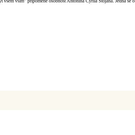
ýt všem vším” připomene osobnost Antonína Cyrila Stojana. Jedná se o 