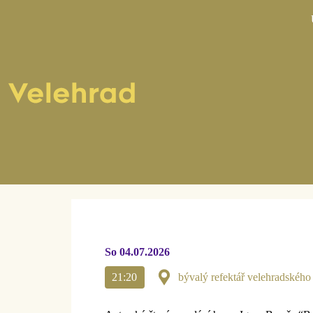
Být všem
So 04.07.2026
21:20
bývalý refektář velehradského 