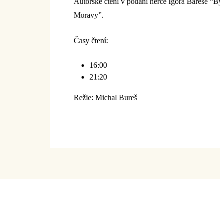
Autorské čtení v podání herce Igora Bareše “B
Moravy”.
Časy čtení:
16:00
21:20
Režie: Michal Bureš