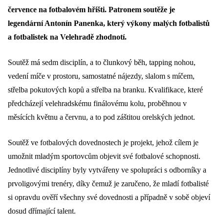
července na fotbalovém hřišti. Patronem soutěže je
legendární Antonín Panenka, který výkony malých fotbalistů
a fotbalistek na Velehradě zhodnotí.
Soutěž má sedm disciplín, a to člunkový běh, tapping nohou,
vedení míče v prostoru, samostatné nájezdy, slalom s míčem,
střelba pokutových kopů a střelba na branku. Kvalifikace, které
předcházejí velehradskému finálovému kolu, proběhnou v
měsících květnu a červnu, a to pod záštitou orelských jednot.
Soutěž ve fotbalových dovednostech je projekt, jehož cílem je
umožnit mladým sportovcům objevit své fotbalové schopnosti.
Jednotlivé disciplíny byly vytvářeny ve spolupráci s odborníky a
prvoligovými trenéry, díky čemuž je zaručeno, že mladí fotbalisté
si opravdu ověří všechny své dovednosti a případně v sobě objeví
dosud dřímající talent.