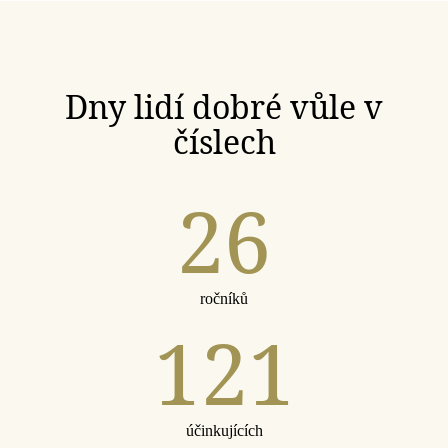
Dny lidí dobré vůle v
číslech
26
ročníků
121
účinkujících