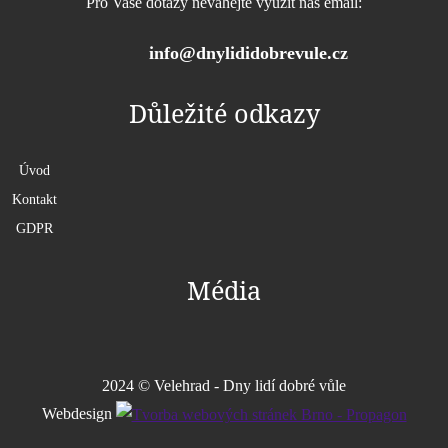
Pro Vaše dotazy neváhejte využít náš email:
info@dnylididobrevule.cz
Důležité odkazy
Úvod
Kontakt
GDPR
Média
2024 © Velehrad - Dny lidí dobré vůle
Webdesign