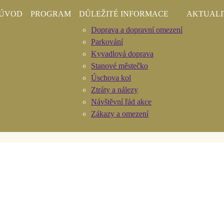
ÚVOD
PROGRAM
DŮLEŽITÉ INFORMACE
AKTUALI
Doprava a dopravní omezení
Parkování
Kyvadlová doprava
Stanové městečko
Úschova kol
ikální mše svatá v b
Ztráty a nálezy
Návštěvní řád akce
Zákazy a omezení