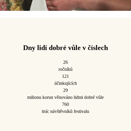
Dny lidí dobré vůle v číslech
26
ročníků
121
účinkujících
29
milionu korun věnováno lidmi dobré vůle
760
tisíc návštěvníků festivalu