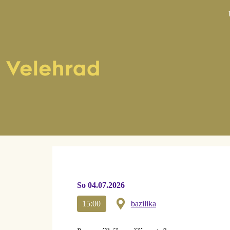
Pontif
So 04.07.2026
15:00
bazilika