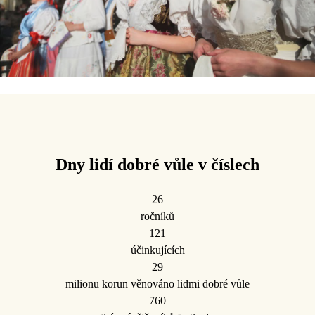
Dny lidí dobré vůle v číslech
26
ročníků
121
účinkujících
29
milionu korun věnováno lidmi dobré vůle
760