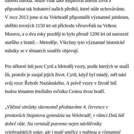
našeho národa. Může však také inspirovat dnešní život a
připomínat tak bohatství našich předků, které stále uchováváme.
V roce 2013 jsme si na Velehradě připomněli významné jubileum,
uběhlo rovných 1150 let od příchodu věrozvěstů na Velkou
Moravu, a o dva roky později to bylo přesně 1200 let od narození
staršího z bratrů – Metoděje. Všechny tyto významné historické
milníky se v tématech soutěže objevují.
Pro některé lidi jsou Cyril a Metoděj vzory, podle kterých se snaží
žít, protože je zaujal jejich život. Cyril, když byl mladý, měl také
svůj vzor: Řehoře Naziánského. A právě vzory v životě lidí
budou tématem letošního ročníku Cestou dvou bratří.
„
Vítězné obrázky slavnostně představíme 4. července v
prostorách Stojanova gymnázia na Velehradě, v rámci Dnů lidí
dobré vůle. Na vernisáž pozveme nejen návštěvníky
velehradských oslav, ale i malé umělce s rodinou a významné